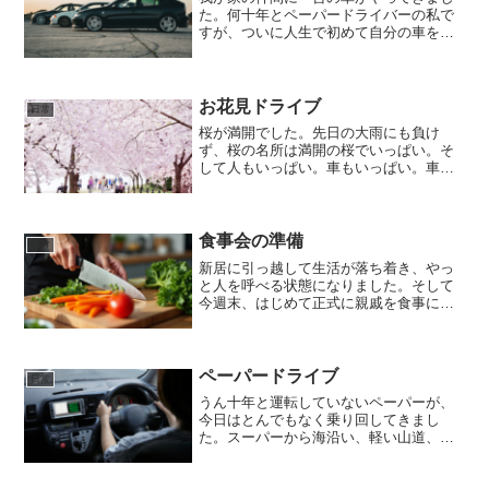
た。何十年とペーパードライバーの私で
すが、ついに人生で初めて自分の車を購
入したのです。車道はまだ走っていませ
んが、車の少ない公園の駐車場をぐるぐ
るまわっては駐車する練習を繰り返して
いました。バックモニター...
お花見ドライブ
日常
桜が満開でした。先日の大雨にも負け
ず、桜の名所は満開の桜でいっぱい。そ
して人もいっぱい。車もいっぱい。車は
渋滞の中をゆっくり進み、窓からたっぷ
りお花見をすることができました。駐車
場が空いてないことを確認し、予定を海
へ変更。車は渋滞の中をゆっ...
食事会の準備
日常
新居に引っ越して生活が落ち着き、やっ
と人を呼べる状態になりました。そして
今週末、はじめて正式に親戚を食事にお
招きすることに。お寿司を用意するにし
ても、何も作らないのはつまらない。そ
こでポテトサラダ、野菜の焼き浸しを作
ることにしました。地味か...
ペーパードライブ
日常
うん十年と運転していないペーパーが、
今日はとんでもなく乗り回してきまし
た。スーパーから海沿い、軽い山道、交
通量の多い街中、地元の細道から車庫入
れまで。夜は怖いと言っていたのに夜ま