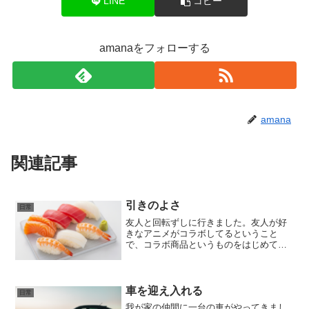
LINE
コピー
amanaをフォローする
amana
関連記事
引きのよさ
日常
友人と回転ずしに行きました。友人が好
きなアニメがコラボしてるということ
で、コラボ商品というものをはじめて注
文してみました。ちょっと良いお皿なの
で、いつも食べられないお寿司がとても
美味しかったです。ラッキーなことに、
私が注文したら友人が一番好...
車を迎え入れる
日常
我が家の仲間に一台の車がやってきまし