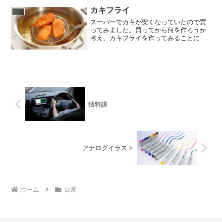
で運転していました。前回は家の周り4分
の3周もできなかったんで...
カキフライ
日常
スーパーでカキが安くなっていたので買
ってみました。買ってから何を作ろうか
考え、カキフライを作ってみることに。
揚げ物なんて滅多にしません。フライな
んてしたことあったかな。台所をたいそ
う散らかしつつ、なんとか完成すること
ができました。カリカリ、...
猛特訓
アナログイラスト
ホーム
日常